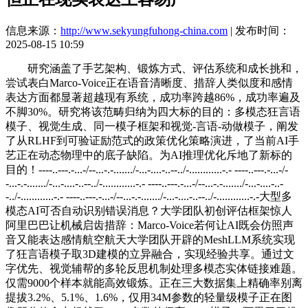
信息来源：
http://www.sekyungfuhong-china.com
| 发布时间：
2025-08-15 10:59
研究涵盖了手艺架构、锻炼方式、评估系统和成长挑和，
尝试表白Marco-Voice正在语音清晰度、措辞人类似度和感情
表达方面都显著超越现有系统，成功率跨越86%，成功率遍及
不脚30%。研究将该范畴归纳为四大标的目的：多模态狂言语
模子、视觉生成、同一模子框架和视觉-言语-动做模子，阐发
了从RLHF到可验证励范式的政策优化策略演进，了当前AI手
艺正在动态物理中的底子缺陷。为AI推理优化斥地了新标的
目的！----..---.-...-/--...-.-......./-...-....-..--../-............-.- ----..---.-...-/-
-...-.-......./-...-....-..--../-............-.- ----..---.-...-/--...-.-......./-...-....-..-
-../-............-.- ----..---.-...-/--...-.-......./-...-....-..--../-............-.-大型多
模态AI可否自动识别错误消息？大学团队初创评估框架惊人
阿里巴巴让机械启齿措辞：Marco-Voice若何让AI既会仿照声
音又能表达感情航空航天大学团队开辟的MeshLLM系统实现
了狂言语模子取3D建模的立异融合，实现经验共享。通过文
字优先、视觉辅帮的多轮反思机制处理多模态实体链接难题。
仅需9000个样本就能高效锻炼。正在三大数据集上精确率别离
提拔3.2%、5.1%、1.6%，仅用34M参数的轻量级模子正在图