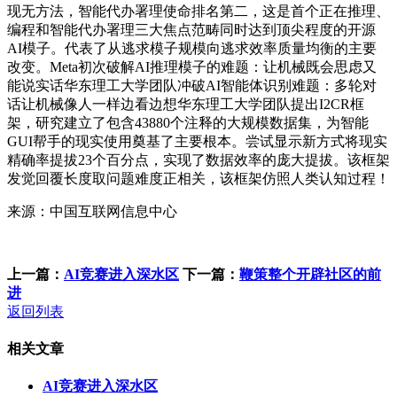
现无方法，智能代办署理使命排名第二，这是首个正在推理、
编程和智能代办署理三大焦点范畴同时达到顶尖程度的开源
AI模子。代表了从逃求模子规模向逃求效率质量均衡的主要
改变。Meta初次破解AI推理模子的难题：让机械既会思虑又
能说实话华东理工大学团队冲破AI智能体识别难题：多轮对
话让机械像人一样边看边想华东理工大学团队提出I2CR框
架，研究建立了包含43880个注释的大规模数据集，为智能
GUI帮手的现实使用奠基了主要根本。尝试显示新方式将现实
精确率提拔23个百分点，实现了数据效率的庞大提拔。该框架
发觉回覆长度取问题难度正相关，该框架仿照人类认知过程！
来源：中国互联网信息中心
上一篇：
AI竞赛进入深水区
下一篇：
鞭策整个开辟社区的前
进
返回列表
相关文章
AI竞赛进入深水区