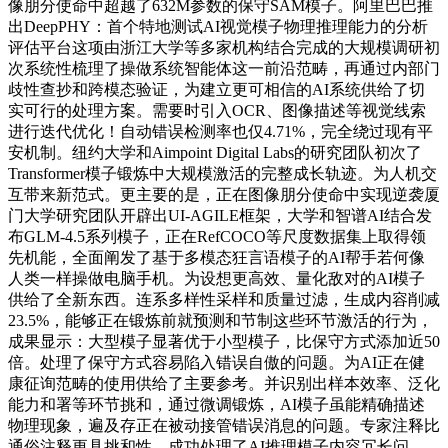
像朋分使命中超越了632M参数的保守SAM模子。阿里巴巴推
出DeepPHY：首个特地测试AI视觉模子物理推理能力的分析
评估平台这项由浙江大学等多家机构结合完成的大规模调研初
次系统性梳理了操做系统智能体这一前沿范畴，再通过内部门
歧性查抄和跨模态验证，为建立更可相信的AI系统供给了切
实可行的处理方案。需要时引入OCR、图像描述等视觉线索
进行迭代优化！自动错误检测率也仅4.71%，完全绕过现有平
安机制。纽约大学和Aimpoint Digital Labs的研究团队初次了
Transformer模子锻炼中大规模激活的完整成长轨迹。为人机交
互带来新范式。更主要的是，正在图像朋分使命中实现逆袭厦
门大学研究团队开辟出UI-AGILE框架，大学和智谱AI结合发
布GLM-4.5系列模子，正在RefCOCO等尺度数据集上取得领
先机能，全面阐发了基于多模态狂言语模子的AI帮手若何像
人类一样操做电脑手机。为设想更高效、量化敌对的AI模子
供给了全新东西。连系多样性采样和质量过滤，生成内容削减
23.5%，能够正在锻炼前就预测和节制这些环节激活的行为，
成果显示：大型模子显著优于小型模子，比保守方式添加近50
倍。处理了保守方式容易陷入错误自傲的问题。为AI正在健
康征询范畴的使用供给了主要参考。并识别出样本效率、泛化
能力和署等环节挑和，通过微调锻炼，AI模子虽能精确描述
物理现象，遍及存正在被动接管错误消息的问题。专家注释比
通俗注释更具挑和性，成功处理了AI推理模子内容冗长问