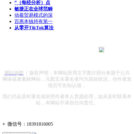
”（每经分析）点
敏捷正在全球范畴
动着贸易模式的深
百惠本钱持有第一
从零开TikTok算法
183 9181 6005
客服热线：
客服QQ：10014803 公司地址：陕西省咸阳市秦都区世纪大
道华宇双子星A座 法律顾问：陕西润丰律师事务所
网站地图
| 版权声明：本网站所用文字图片部分来源于公共
网络或者素材网站，凡图文未署名者均为原始状况，但作者发
现后可告知认领，
我们仍会及时署名或依照作者本人意愿处理，如未及时联系本
站，本网站不承担任何责任。
+
微信号：
18391816005